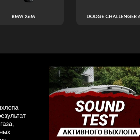
BMW X6M
DODGE CHALLENGER 6
ыхлопа
результат
газа,
нных
жно