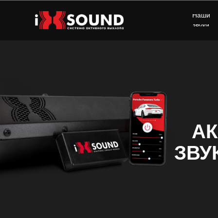
Наши
звуки
А
ЗВУ