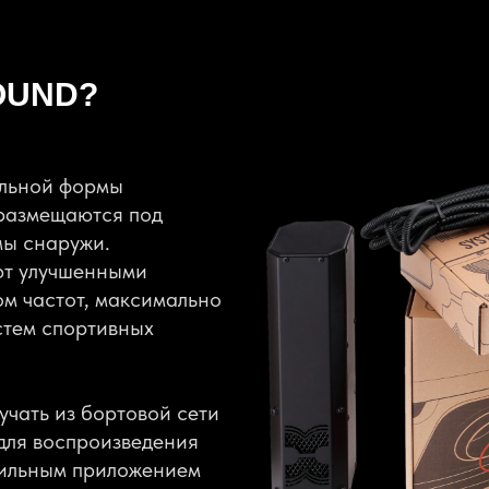
OUND?
ольной формы
 размещаются под
мы снаружи.
ют улучшенными
м частот, максимально
стем спортивных
учать из бортовой сети
ля воспроизведения
обильным приложением