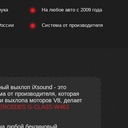
вука
На любое авто с 2009 года
России
Система от производителя
ый выхлоп iXsound - это
ма от производителя, которая
ки выхлопа моторов V8, делает
ERCEDES G-CLASS W463
на любой бензиновый,