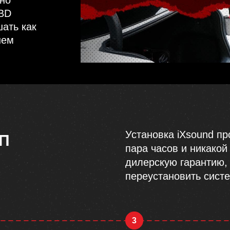
OBD
ать как
шем
Установка iXsound пр
П
пара часов и никакой
дилерскую гарантию,
переустановить систе
3