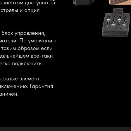
клиентам доступно 15
тстрелы и опция
 блок управления,
учатели. По умолчанию
, таким образом если
 дальнейшем всё-таки
легко подключить.
пежные элемент,
дключению. Гарантия
аничен.